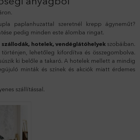
őségi anyagból
áron.
la paplanhuzattal szeretnél krepp ágyneműt?
tése pedig minden este álomba ringat.
t
szállodák, hotelek, vendéglátóhelyek
szobáiban.
történjen, lehetőleg kifordítva és összegombolva.
ik ki belőle a takaró. A hotelek mellett a mindig
újuló minták és színek és akciók miatt érdemes
nes szállítással.