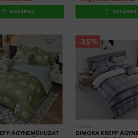
KOSÁRBA
KOSÁRBA
-
35%
REPP ÁGYNEMŰHUZAT
DIMORA KREPP ÁGYN