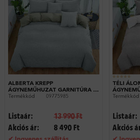
ALBERTA KREPP
TÉLI ÁLO
ÁGYNEMŰHUZAT GARNITÚRA 3
ÁGYNEMŰ
Termékkód
09775985
Termékkód
RÉSZES
SZÜRKE K
Listaár:
13 990
Ft
Listaár:
Akciós ár:
8 490
Ft
Akciós á
✔ Ingyenes szállítás
✔ Ingyene