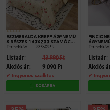
ESZMERALDA KREPP ÁGYNEMŰ
FINCIONE
3 RÉSZES 140X200 SZAMÓCÁS
ÁGYNEMŰ
Termékkód
53860965
Termékkód
KRÉM
X 200 CM
Listaár:
13 990
Ft
Listaár:
Akciós ár:
9 090
Ft
Akciós á
✔ Ingyenes szállítás
✔ Ingyene
KOSÁRBA
-
35%
-
35%