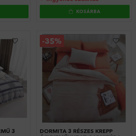
KOSÁRBA
-
35%
EMŰ 3
DORMITA 3 RÉSZES KREPP