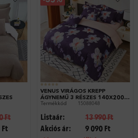
VENUS VIRÁGOS KREPP
SZES
ÁGYNEMŰ 3 RÉSZES 140X200
Termékkód
15088048
LILA
0
Ft
Listaár:
13 990
Ft
Ft
Akciós ár:
9 090
Ft