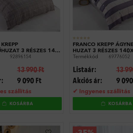
 KREPP
FRANCO KREPP ÁGYN
HUZAT 3 RÉSZES 140
HUZAT 3 RÉSZES 140
92896154
Termékkód
69776052
13 990
Ft
Listaár:
13 99
r:
9 090
Ft
Akciós ár:
9 090
s szállítás
✔ Ingyenes szállítás
KOSÁRBA
KOSÁRBA
-
35%