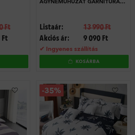
ÁGYNEMŰHUZAT GARNITÚRA
140X200
0
Ft
Listaár:
13 990
Ft
Ft
Akciós ár:
9 090
Ft
✔ Ingyenes szállítás
KOSÁRBA
-
35%