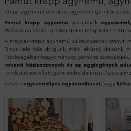
Pamut krepp ágynemű, ágyn
Krepp ágynemű olcsón és ágynemű garnitúra akár in
Pamut krepp ágynemű
garnitúrák
egyszemély
Webshopunkban minden típust megtalálsz. Harmoni
A magyar krepp ágynemű különlegesnek számít, miv
Nincs vele más dolgunk, mint lehúzni, kimosni, m
Többségében hagyományos gombos záródásúak, amit 
rohanó háziasszonyok és az agglegények ad
rendszeresen ellátogatni weboldalunkra. Szép álmo
Válassz
egyszemélyes ágyneműhuzat
, vagy
kéts