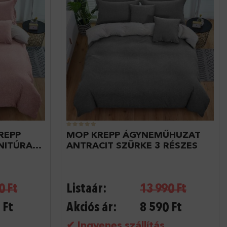
REPP
MOP KREPP ÁGYNEMŰHUZAT
NITÚRA
ANTRACIT SZÜRKE 3 RÉSZES
0
Ft
Listaár:
13 990
Ft
Ft
Akciós ár:
8 590
Ft
✔ Ingyenes szállítás