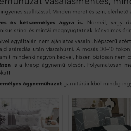
eműhuzat vasalásmentes, min
gyenes szállítással. Minden méret és szín, elérhető 
es és kétszemélyes ágyra is.
Normál, vagy dup
kus színei és mintái megnyugtatnak, kényelmes érin
el egyáltalán nem ajánlatos vasalni. Népszerű ezér
ajd száradás után visszahúzni. A mosás 30-40 fokon 
mindenki nagyon kedvel, hiszen biztosan nem csúsz
uásza
is
a krepp ágynemű olcsón. Folyamatosan meg
kat!
zemélyes ágyneműhuzat
garnitúráinkból mindig ingye