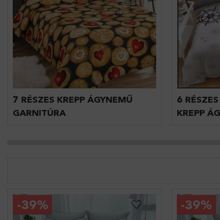
7 RÉSZES KREPP ÁGYNEMŰ
6 RÉSZES
GARNITÚRA
KREPP Á
-
39%
-
39%