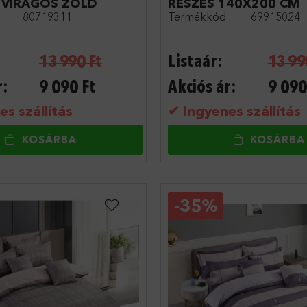
 VIRÁGOS ZÖLD
RÉSZES 140X200 CM
80719311
Termékkód
69915024
13 990
Ft
Listaár:
13 99
r:
9 090
Ft
Akciós ár:
9 090
s szállítás
✔ Ingyenes szállítás
KOSÁRBA
KOSÁRBA
-
35%