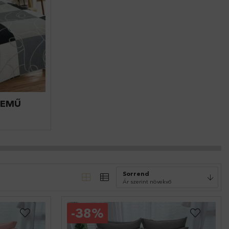
NEMŰ
Sorrend
-
38%