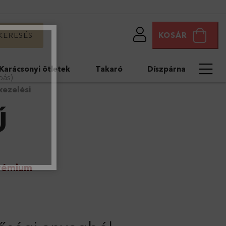
KERESÉS
KOSÁR
Karácsonyi ötletek
Takaró
Díszpárna
bás)
ezelési
Ű
Prémium