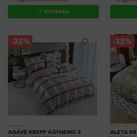
KOSÁRBA
-
35%
-
35%
AGÁVÉ KREPP ÁGYNEMŰ 3
ALETA K