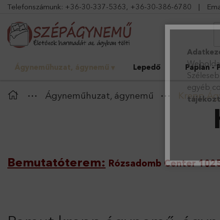
Telefonszámunk:
+36-30-337-5363
,
+36-30-386-6780
|
Ema
Adatkeze
Weboldal
Ágyneműhuzat, ágynemű
Lepedő
Paplan - 
Szélesebb
egyéb co
Ágyneműhuzat, ágynemű
Krepp Á
tájékoz
Bemutatóterem:
Rózsadomb Center 1025 B