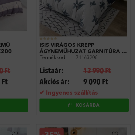
EMŰ
ISIS VIRÁGOS KREPP
X200
ÁGYNEMŰHUZAT GARNITÚRA 3
Termékkód
71163208
RÉSZES
0
Ft
Listaár:
13 990
Ft
Ft
Akciós ár:
9 090
Ft
✔ Ingyenes szállítás
KOSÁRBA
-
35%