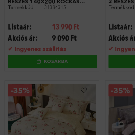
RÉSZES 140X200 KOCKÁS
3 RÉSZES
Termékkód
31384315
Termékkód
PÖTTYÖS SZÜRKE
Listaár:
13 990
Ft
Listaár:
Akciós ár:
9 090
Ft
Akciós á
✔ Ingyenes szállítás
✔ Ingyene
KOSÁRBA
-
35%
-
35%