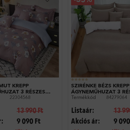
MUT KREPP
SZIRÉNKE BÉZS KREPP
HUZAT 3 RÉSZES
ÁGYNEMŰHUZAT 3 RÉ
22304568
Termékkód
84279064
 VIRÁGOS
13 990
Ft
Listaár:
13 99
r:
9 090
Ft
Akciós ár:
9 090