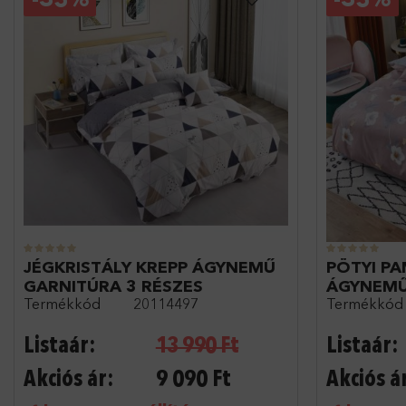
JÉGKRISTÁLY KREPP ÁGYNEMŰ
PÖTYI PA
GARNITÚRA 3 RÉSZES
ÁGYNEMŰ
Termékkód
20114497
Termékkód
140X200
Listaár:
13 990
Ft
Listaár:
Akciós ár:
9 090
Ft
Akciós á